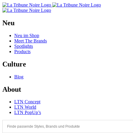
Neu
Neu im Shop
Meet The Brands
Spotlights
Products
Culture
Blog
About
LTN Concept
LTN World
LTN PopUp’s