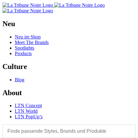
Neu
Neu im Shop
Meet The Brands
Spotlights
Products
Culture
Blog
About
LTN Concept
LTN World
LTN PopUp’s