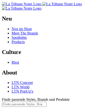
Neu
Neu im Shop
Meet The Brands
Spotlights
Products
Culture
Blog
About
LTN Concept
LTN World
LTN PopUp’s
Finde passende Styles, Brands und Produkte