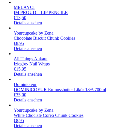
MELAYCI
IM PROUD – LIP PENCILE
€
13,50
Details ansehen
Yourcupcake by Zena
Chocolate Biscuit Chunk Cookies
€
8,95
Details ansehen
All Things Ankara
Iziegbe- Nail Wraps
€
15,95
Details ansehen
Dominicœur
DOMINICOEUR Erdnussbutter Likör 18% 700ml
€
35,00
Details ansehen
Yourcupcake by Zena
White Choclate Coreo Chunk Cookies
€
8,95
Details ansehen