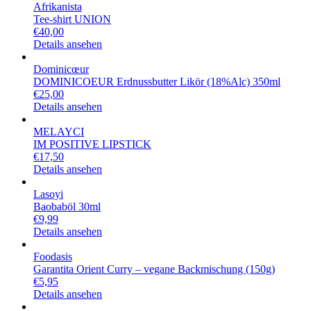
Afrikanista
Tee-shirt UNION
€
40,00
Details ansehen
Dominicœur
DOMINICOEUR Erdnussbutter Likör (18%Alc) 350ml
€
25,00
Details ansehen
MELAYCI
IM POSITIVE LIPSTICK
€
17,50
Details ansehen
Lasoyi
Baobaböl 30ml
€
9,99
Details ansehen
Foodasis
Garantita Orient Curry – vegane Backmischung (150g)
€
5,95
Details ansehen