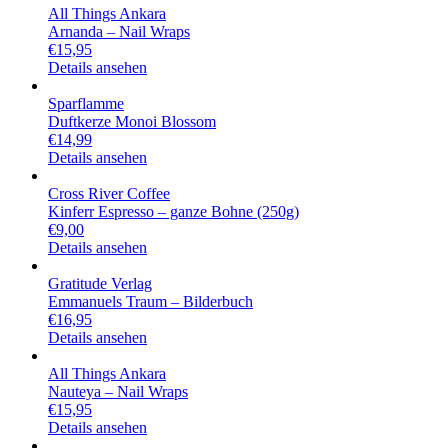
All Things Ankara
Arnanda – Nail Wraps
€
15,95
Details ansehen
Sparflamme
Duftkerze Monoi Blossom
€
14,99
Details ansehen
Cross River Coffee
Kinferr Espresso – ganze Bohne (250g)
€
9,00
Details ansehen
Gratitude Verlag
Emmanuels Traum – Bilderbuch
€
16,95
Details ansehen
All Things Ankara
Nauteya – Nail Wraps
€
15,95
Details ansehen