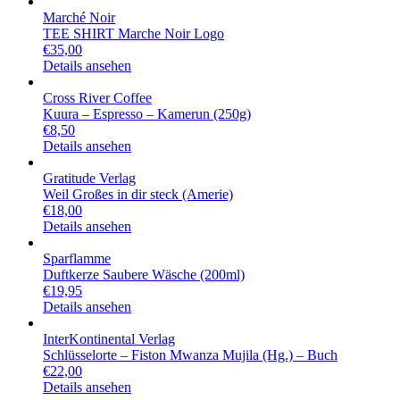
Marché Noir
TEE SHIRT Marche Noir Logo
€
35,00
Details ansehen
Cross River Coffee
Kuura – Espresso – Kamerun (250g)
€
8,50
Details ansehen
Gratitude Verlag
Weil Großes in dir steck (Amerie)
€
18,00
Details ansehen
Sparflamme
Duftkerze Saubere Wäsche (200ml)
€
19,95
Details ansehen
InterKontinental Verlag
Schlüsselorte – Fiston Mwanza Mujila (Hg.) – Buch
€
22,00
Details ansehen