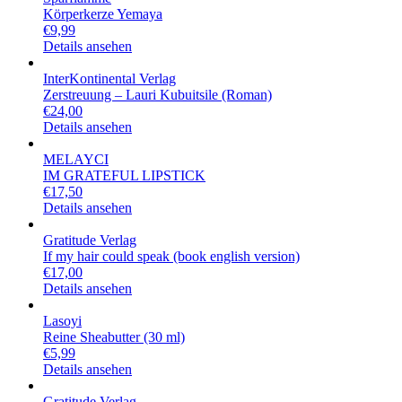
Körperkerze Yemaya
€
9,99
Details ansehen
InterKontinental Verlag
Zerstreuung – Lauri Kubuitsile (Roman)
€
24,00
Details ansehen
MELAYCI
IM GRATEFUL LIPSTICK
€
17,50
Details ansehen
Gratitude Verlag
If my hair could speak (book english version)
€
17,00
Details ansehen
Lasoyi
Reine Sheabutter (30 ml)
€
5,99
Details ansehen
Gratitude Verlag