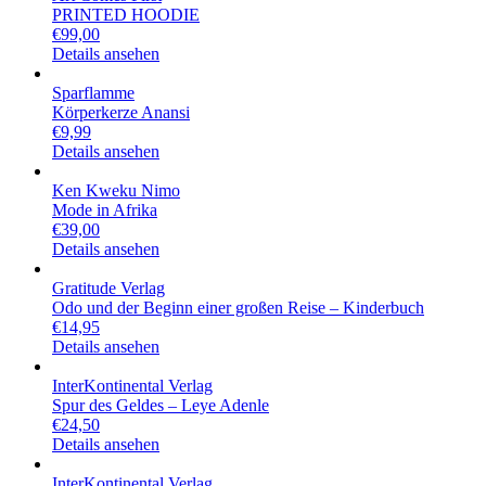
PRINTED HOODIE
€
99,00
Details ansehen
Sparflamme
Körperkerze Anansi
€
9,99
Details ansehen
Ken Kweku Nimo
Mode in Afrika
€
39,00
Details ansehen
Gratitude Verlag
Odo und der Beginn einer großen Reise – Kinderbuch
€
14,95
Details ansehen
InterKontinental Verlag
Spur des Geldes – Leye Adenle
€
24,50
Details ansehen
InterKontinental Verlag