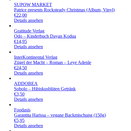
SUPOW MARKET
Patrice presents Rocksteady Christmas (Album, Vinyl)
€
22,00
Details ansehen
Gratitude Verlag
Odo – Kinderbuch Dayan Kodua
€
14,95
Details ansehen
InterKontinental Verlag
Zügel der Macht – Roman – Leye Adenle
€
24,50
Details ansehen
ADDOBEA
Sobolo – Hibiskusblüten Getränk
€
3,50
Details ansehen
Foodasis
Garantita Harissa – vegane Backmischung (150g)
€
5,95
Details ansehen