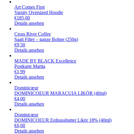
Art Comes First
Varsity Oversized Hoodie
€
185,00
Details ansehen
Cross River Coffee
Saati Filter – ganze Bohne (250g)
€
9,50
Details ansehen
MADE BY BLACK Excellence
Postkarte Martia
€
1,99
Details ansehen
Dominicœur
DOMINICOEUR MARACUIA LIKÖR (40ml)
€
4,00
Details ansehen
Dominicœur
DOMINICOEUR Erdnussbutter Likör 18% (40ml)
€
6,00
Details ansehen