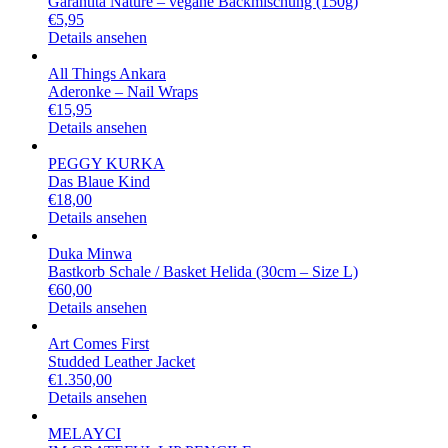
Garantita Nature – vegane Backmischung (150g)
€
5,95
Details ansehen
All Things Ankara
Aderonke – Nail Wraps
€
15,95
Details ansehen
PEGGY KURKA
Das Blaue Kind
€
18,00
Details ansehen
Duka Minwa
Bastkorb Schale / Basket Helida (30cm – Size L)
€
60,00
Details ansehen
Art Comes First
Studded Leather Jacket
€
1.350,00
Details ansehen
MELAYCI