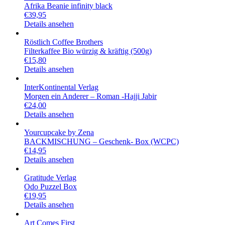
Afrika Beanie infinity black
€
39,95
Details ansehen
Röstlich Coffee Brothers
Filterkaffee Bio würzig & kräftig (500g)
€
15,80
Details ansehen
InterKontinental Verlag
Morgen ein Anderer – Roman -Hajji Jabir
€
24,00
Details ansehen
Yourcupcake by Zena
BACKMISCHUNG – Geschenk- Box (WCPC)
€
14,95
Details ansehen
Gratitude Verlag
Odo Puzzel Box
€
19,95
Details ansehen
Art Comes First