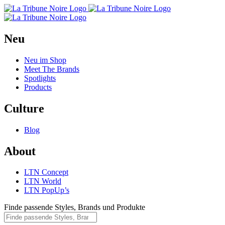
Neu
Neu im Shop
Meet The Brands
Spotlights
Products
Culture
Blog
About
LTN Concept
LTN World
LTN PopUp’s
Finde passende Styles, Brands und Produkte