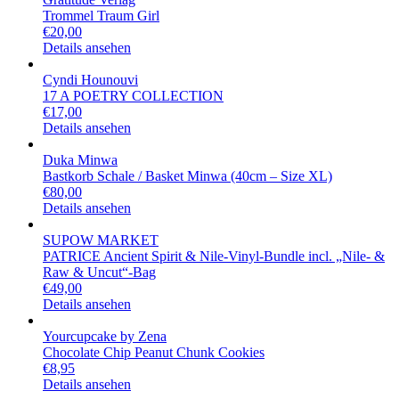
Trommel Traum Girl
€
20,00
Details ansehen
Cyndi Hounouvi
17 A POETRY COLLECTION
€
17,00
Details ansehen
Duka Minwa
Bastkorb Schale / Basket Minwa (40cm – Size XL)
€
80,00
Details ansehen
SUPOW MARKET
PATRICE Ancient Spirit & Nile-Vinyl-Bundle incl. „Nile- &
Raw & Uncut“-Bag
€
49,00
Details ansehen
Yourcupcake by Zena
Chocolate Chip Peanut Chunk Cookies
€
8,95
Details ansehen