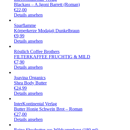
Blackass – A.Igoni Barrett (Roman)
€
22,00
Details ansehen
Sparflamme
Körperkerze Modajaji Dunkelbraun
€
9,99
Details ansehen
Röstlich Coffee Brothers
FILTERKAFFEE FRUCHTIG & MILD
€
7,90
Details ansehen
Joavina Organics
Shea Body Butter
€
24,99
Details ansehen
InterKontinental Verlag
Butter Honig Schwein Brot – Roman
€
27,00
Details ansehen
Reine Sheabutter aus Wildsammlung (180 ml)