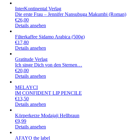
InterKontinental Verlag
Die erste Frau – Jennifer Nansubuga Makumbi (Roman)
€
26,00
Details ansehen
Filterkaffee Sidamo Arabica (500g)
€
17,80
Details ansehen
Gratitude Verlag
Ich singe Dich von den Sternen…
€
20,00
Details ansehen
MELAYCI
IM CONFIDENT LIP PENCILE
€
13,50
Details ansehen
Körperkerze Modajaji Hellbraun
€
9,99
Details ansehen
AFAYO the label