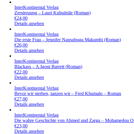
InterKontinental Verlag
Zerstreuung – Lauri Kubuitsile (Roman)
€
24,00
Details ansehen
InterKontinental Verlag
Die erste Frau – Jennifer Nansubuga Makumbi (Roman)
€
26,00
Details ansehen
InterKontinental Verlag
Blackass – A.Igoni Barrett (Roman)
€
22,00
Details ansehen
InterKontinental Verlag
Bevor wir sterben, tanzen wir – Fred Khumalo – Roman
€
27,00
Details ansehen
InterKontinental Verlag
Die wahre Geschichte von Ahmed und Zarga – Mohamedou Ou
€
23,00
Details ansehen