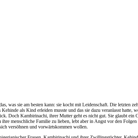
as, was sie am besten kann: sie kocht mit Leidenschaft. Die letzten z
as Kehinde als Kind erleiden musste und das sie dazu veranlasst hatte,
ck. Doch Kambirinachi, ihrer Mutter geht es nicht gut. Sie glaubt ein Og
ihre menschliche Familie zu lieben, lebt aber in Angst vor den Folgen i
e sich versöhnen und vorwärtskommen wollen.
igerianischer Frauen, Kambirinachi und ihrer Zwillingstöchter, Kehin