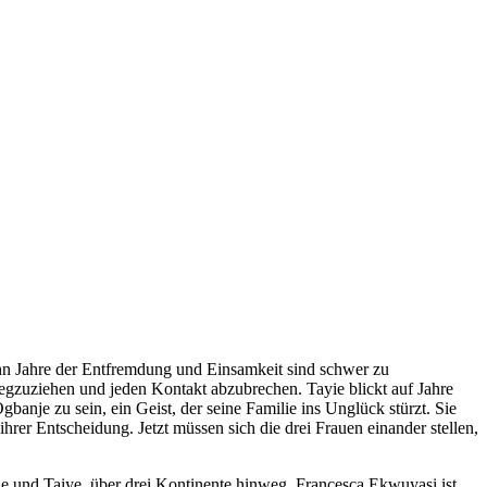
ehn Jahre der Entfremdung und Einsamkeit sind schwer zu
 wegzuziehen und jeden Kontakt abzubrechen. Tayie blickt auf Jahre
banje zu sein, ein Geist, der seine Familie ins Unglück stürzt. Sie
hrer Entscheidung. Jetzt müssen sich die drei Frauen einander stellen,
de und Taiye. über drei Kontinente hinweg. Francesca Ekwuyasi ist