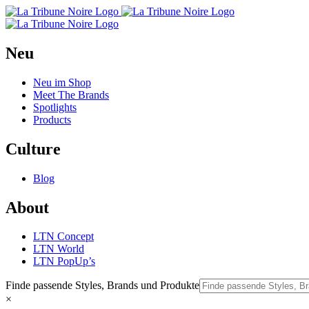
Neu
Neu im Shop
Meet The Brands
Spotlights
Products
Culture
Blog
About
LTN Concept
LTN World
LTN PopUp’s
Finde passende Styles, Brands und Produkte
×