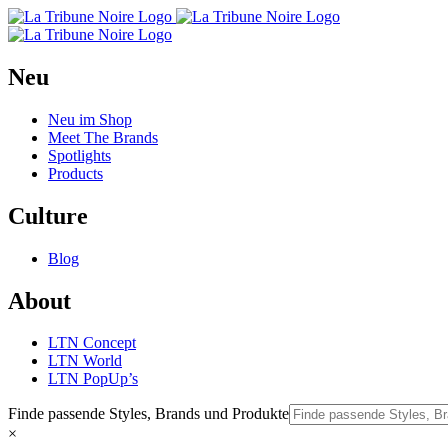
Neu
Neu im Shop
Meet The Brands
Spotlights
Products
Culture
Blog
About
LTN Concept
LTN World
LTN PopUp’s
Finde passende Styles, Brands und Produkte
×