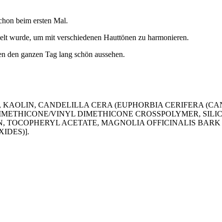
chon beim ersten Mal.
ckelt wurde, um mit verschiedenen Hauttönen zu harmonieren.
en den ganzen Tag lang schön aussehen.
KAOLIN, CANDELILLA CERA (EUPHORBIA CERIFERA (CA
ETHICONE/VINYL DIMETHICONE CROSSPOLYMER, SILICA,
IN, TOCOPHERYL ACETATE, MAGNOLIA OFFICINALIS BAR
XIDES)].