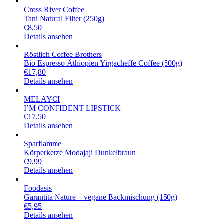
Cross River Coffee
Tani Natural Filter (250g)
€
8,50
Details ansehen
Röstlich Coffee Brothers
Bio Espresso Äthiopien Yirgacheffe Coffee (500g)
€
17,80
Details ansehen
MELAYCI
I’M CONFIDENT LIPSTICK
€
17,50
Details ansehen
Sparflamme
Körperkerze Modajaji Dunkelbraun
€
9,99
Details ansehen
Foodasis
Garantita Nature – vegane Backmischung (150g)
€
5,95
Details ansehen