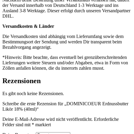
der Versand innerhalb von Deutschland 1-3 Werktage und ins
Ausland 3-8 Werktage. Dieser erfolgt durch unseren Versandpartner
DHL.
Versandkosten & Länder
Die Versandkosten sind abhängig vom Lieferumfang sowie dem
Bestimmungsort der Sendung und werden Dir transparent beim
Bezahlvorgang angezeigt.
*Hinweis: Bitte beachte, dass eventuell bei grenzüberschreitenden
Lieferungen weitere Steuern und/oder Abgaben, etwa in Form von
Zöllen anfallen können, die du innerorts zahlen musst.
Rezensionen
Es gibt noch keine Rezensionen.
Schreibe die erste Rezension für „DOMINICOEUR Erdnussbutter
Likör 18% (40ml)“
Deine E-Mail-Adresse wird nicht veröffentlicht.
Erforderliche
Felder sind mit
*
markiert