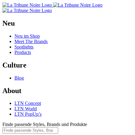
Neu
Neu im Shop
Meet The Brands
Spotlights
Products
Culture
Blog
About
LTN Concept
LTN World
LTN PopUp’s
Finde passende Styles, Brands und Produkte