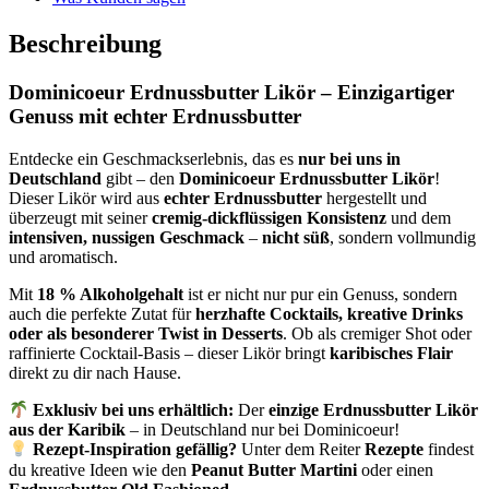
Beschreibung
Dominicoeur Erdnussbutter Likör – Einzigartiger
Genuss mit echter Erdnussbutter
Entdecke ein Geschmackserlebnis, das es
nur bei uns in
Deutschland
gibt – den
Dominicoeur Erdnussbutter Likör
!
Dieser Likör wird aus
echter Erdnussbutter
hergestellt und
überzeugt mit seiner
cremig-dickflüssigen Konsistenz
und dem
intensiven, nussigen Geschmack
–
nicht süß
, sondern vollmundig
und aromatisch.
Mit
18 % Alkoholgehalt
ist er nicht nur pur ein Genuss, sondern
auch die perfekte Zutat für
herzhafte Cocktails, kreative Drinks
oder als besonderer Twist in Desserts
. Ob als cremiger Shot oder
raffinierte Cocktail-Basis – dieser Likör bringt
karibisches Flair
direkt zu dir nach Hause.
Exklusiv bei uns erhältlich:
Der
einzige Erdnussbutter Likör
aus der Karibik
– in Deutschland nur bei Dominicoeur!
Rezept-Inspiration gefällig?
Unter dem Reiter
Rezepte
findest
du kreative Ideen wie den
Peanut Butter Martini
oder einen