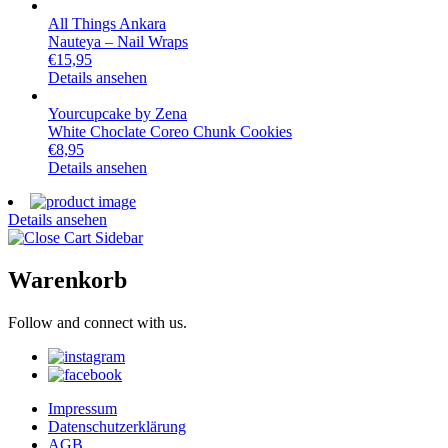
All Things Ankara
Nauteya – Nail Wraps
€
15,95
Details ansehen
Yourcupcake by Zena
White Choclate Coreo Chunk Cookies
€
8,95
Details ansehen
Details ansehen
Warenkorb
Follow and connect with us.
Impressum
Datenschutzerklärung
AGB