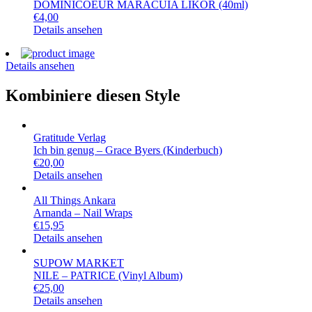
DOMINICOEUR MARACUIA LIKÖR (40ml)
€
4,00
Details ansehen
Details ansehen
Kombiniere diesen Style
Gratitude Verlag
Ich bin genug – Grace Byers (Kinderbuch)
€
20,00
Details ansehen
All Things Ankara
Arnanda – Nail Wraps
€
15,95
Details ansehen
SUPOW MARKET
NILE – PATRICE (Vinyl Album)
€
25,00
Details ansehen