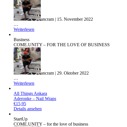
ancram | 15. November 2022
…
Weiterlesen
Business
COME.UNITY – FOR THE LOVE OF BUSINESS
ancram | 29. Oktober 2022
…
Weiterlesen
All Things Ankara
Aderonke – Nail Wraps
€
15,95
Details ansehen
StartUp
COME.UNITY – for the love of business