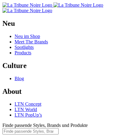
Neu
Neu im Shop
Meet The Brands
Spotlights
Products
Culture
Blog
About
LTN Concept
LTN World
LTN PopUp’s
Finde passende Styles, Brands und Produkte